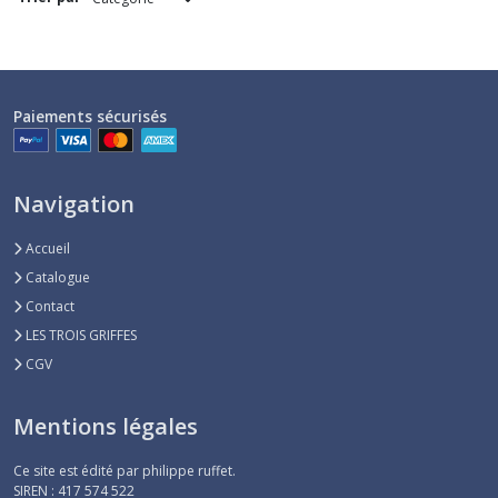
T
SHIRT
(3)
Paiements sécurisés
PULL
(4)
Navigation
GILET
Accueil
(2)
Catalogue
Contact
VESTE
LES TROIS GRIFFES
(7)
CGV
Afficher
Mentions légales
les
résultats
Ce site est édité par philippe ruffet.
SIREN : 417 574 522