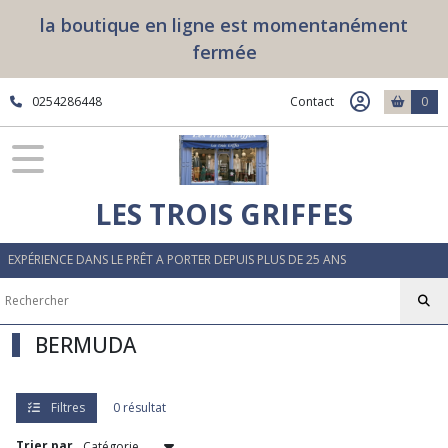
Fermer
la boutique en ligne est momentanément
fermée
FILTRES
0254286448
Contact
0
Tous
les
produits
HOMME
LES TROIS GRIFFES
POLO
EXPÉRIENCE DANS LE PRÊT A PORTER DEPUIS PLUS DE 25 ANS
(7)
JEANS
BERMUDA
(6)
PANTALON
Filtres
0 résultat
(3)
Trier par