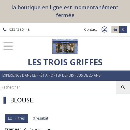
Fermer
la boutique en ligne est momentanément
fermée
FILTRES
0254286448
Contact
0
Tous
les
produits
FEMME
LES TROIS GRIFFES
T
EXPÉRIENCE DANS LE PRÊT A PORTER DEPUIS PLUS DE 25 ANS
SHIRT
(3)
BLOUSE
JEANS
(8)
Filtres
0 résultat
PANTALON
(4)
Trier par