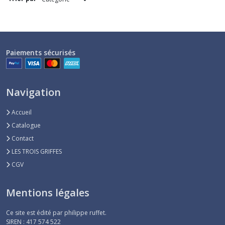
PULL
(1)
Paiements sécurisés
Afficher
les
Navigation
résultats
Accueil
Catalogue
Contact
LES TROIS GRIFFES
CGV
Mentions légales
Ce site est édité par philippe ruffet.
SIREN : 417 574 522